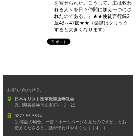
を寄せられた。こうして、主は救わ
れる人々を日々仲間に加え一つにさ
れたのである。』★★使徒言行録2
章43～47節★★（楽譜はクリック
すると大きくなります）
お問い合わせ先
日本キリスト改革派善通寺教会
香川県善通寺市文京町4ー9ー22
0877-55-5514
(お電話の場合、一言「ホームページを見たのですが」とお
伝えくださると、話が伝わりやすくなります。)