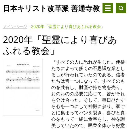
日本キリスト改革派 善通寺教
会
メインページ
2020年「聖霊により喜びあふれる教会」
2020年「聖霊により喜びあ
ふれる教会」
『すべての人に恐れが生じた。使徒
たちによって多くの不思議な業とし
るしが行われていたのである。信者
たちは皆一つになって、すべてのも
のを共有し、財産や持ち物を売り、
おのおのの必要に応じて、皆がそれ
を分け合った。そして、毎日ひたす
ら心を一つにして神殿に参り、家ご
とに集まってパンを裂き、喜びと真
心をもって一緒に食事をし、神を讃
美していたので、民衆全体から好意