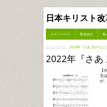
日本キリスト改
メインページ
教会紹介
集
メインページ
2022年『さあ 主のもと
2022年『さ
【
主
が