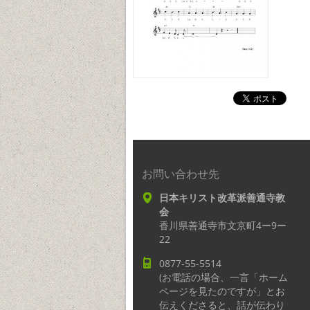
お問い合わせ先
日本キリスト改革派善通寺教
会
香川県善通寺市文京町4ー9ー
22
0877-55-5514
(お電話の場合、一言「ホーム
ページを見たのですが」とお
伝えくださると、話が伝わり