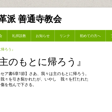
革派 善通寺教会
会
礼拝説教
お知らせ
リンク
初めての方へ
に帰ろう』
あ 主のもとに帰ろう』
ホセア書6章1節】さあ、我々は主のもとに帰ろう。
は我々を引き裂かれたが、いやし 我々を打たれた
、傷を包んで下さる。