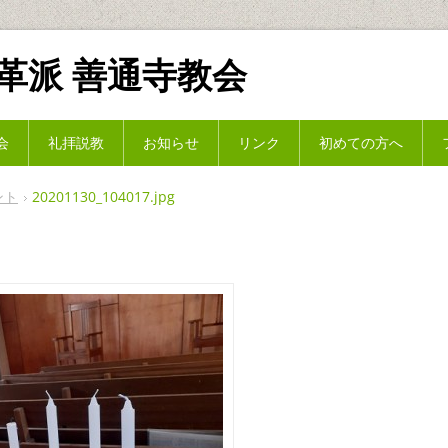
革派 善通寺教会
会
礼拝説教
お知らせ
リンク
初めての方へ
ント
20201130_104017.jpg