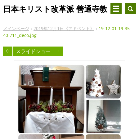
日本キリスト改革派 善通寺教
会
メインページ
2019年12月1日《アドベント》
19-12-01-19-35-
40-711_deco.jpg
スライドショー