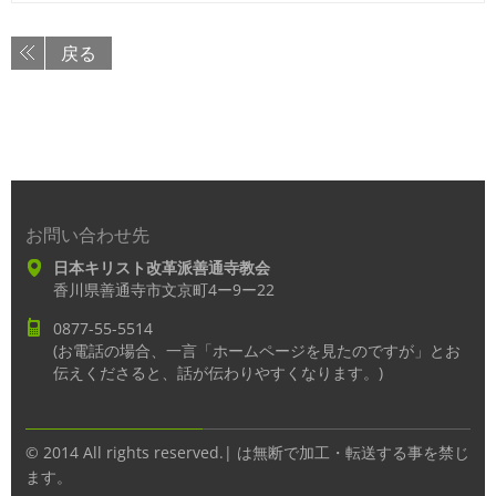
戻る
お問い合わせ先
日本キリスト改革派善通寺教会
香川県善通寺市文京町4ー9ー22
0877-55-5514
(お電話の場合、一言「ホームページを見たのですが」とお
伝えくださると、話が伝わりやすくなります。)
© 2014 All rights reserved.| は無断で加工・転送する事を禁じ
ます。