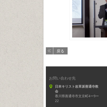
戻る
お問い合わせ先
日本キリスト改革派善通寺教
会
香川県善通寺市文京町4ー9ー
22