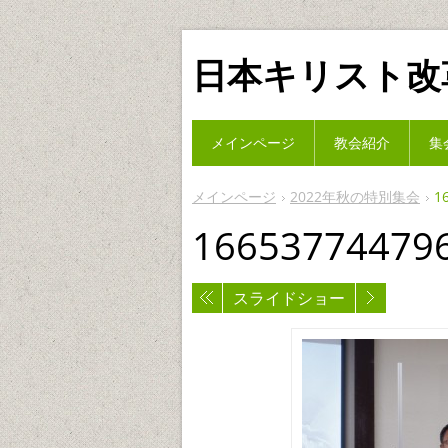
日本キリスト改
メインページ
教会紹介
集
メインページ
2022年秋の特別集会
1
166537744796
スライドショー