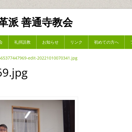
革派 善通寺教会
会
礼拝説教
お知らせ
リンク
初めての方へ
665377447969-edit-20221010070341.jpg
9.jpg