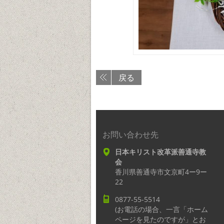
戻る
お問い合わせ先
日本キリスト改革派善通寺教
会
香川県善通寺市文京町4ー9ー
22
0877-55-5514
(お電話の場合、一言「ホーム
ページを見たのですが」とお