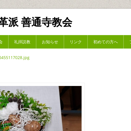
革派 善通寺教会
会
礼拝説教
お知らせ
リンク
初めての方へ
0455117028.jpg