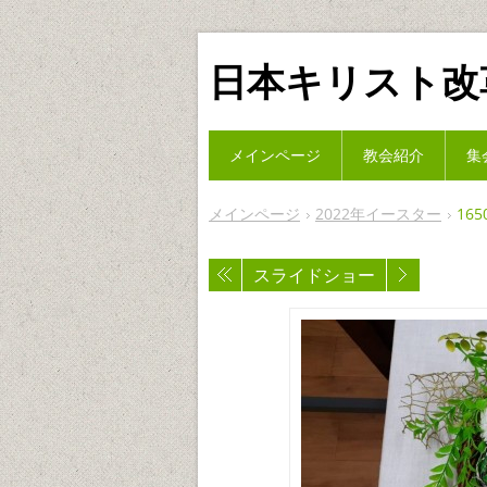
日本キリスト改
メインページ
教会紹介
集
メインページ
2022年イースター
165
スライドショー