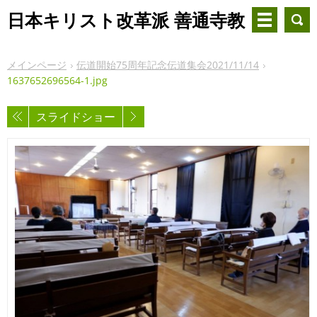
日本キリスト改革派 善通寺教
会
メインページ
伝道開始75周年記念伝道集会2021/11/14
1637652696564-1.jpg
スライドショー