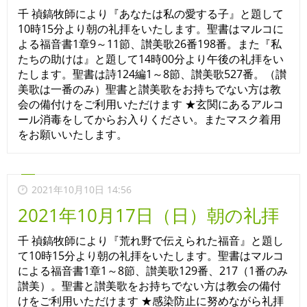
千 禎鎬牧師により『あなたは私の愛する子』と題して
10時15分より朝の礼拝をいたします。聖書はマルコに
よる福音書1章9～11節、讃美歌26番198番。また『私
たちの助けは』と題して14時00分より午後の礼拝をい
たします。聖書は詩124編1～8節、讃美歌527番。（讃
美歌は一番のみ）聖書と讃美歌をお持ちでない方は教
会の備付けをご利用いただけます ★玄関にあるアルコ
ール消毒をしてからお入りください。またマスク着用
をお願いいたします。
2021年10月10日 14:56
2021年10月17日（日）朝の礼拝
千 禎鎬牧師により『荒れ野で伝えられた福音』と題し
て10時15分より朝の礼拝をいたします。聖書はマルコ
による福音書1章1～8節、讃美歌129番、217（1番のみ
讃美）。聖書と讃美歌をお持ちでない方は教会の備付
けをご利用いただけます ★感染防止に努めながら礼拝