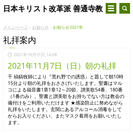
日本キリスト改革派 善通寺教
会
メインページ
お知らせ
お知らせ2021年
礼拝案内
2021年10月31日 14:08
2021年11月7日（日）朝の礼拝
千 禎鎬牧師により『荒れ野での誘惑』と題して朝10時
15分より朝の礼拝をおささげいたします。聖書はマル
コによる福音書1章1章12～20節、讃美歌54番、180番
（1番のみ）。聖書と讃美歌をお持ちでない方は教会の
備付けをご利用いただけます ★感染防止に努めながら
礼拝をいたします。玄関にあるアルコール消毒をして
からお入りください。またマスク着用をお願いいたし
ます。